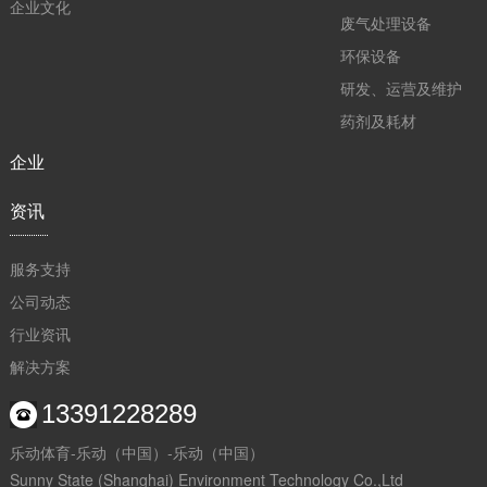
企业文化
废气处理设备
环保设备
研发、运营及维护
药剂及耗材
企业
资讯
服务支持
公司动态
行业资讯
解决方案
13391228289
乐动体育-乐动（中国）-乐动（中国）
Sunny State (Shanghai) Environment Technology Co.,Ltd