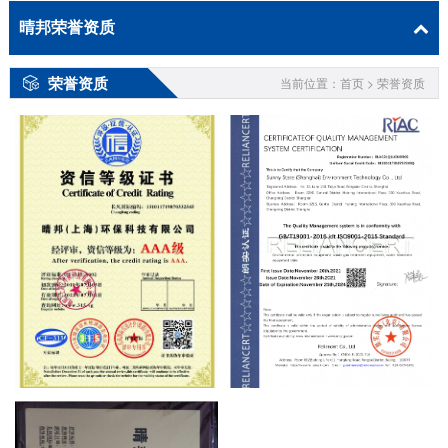
晴邦荣誉资质
荣誉资质
当前位置：首页 > 荣誉资质